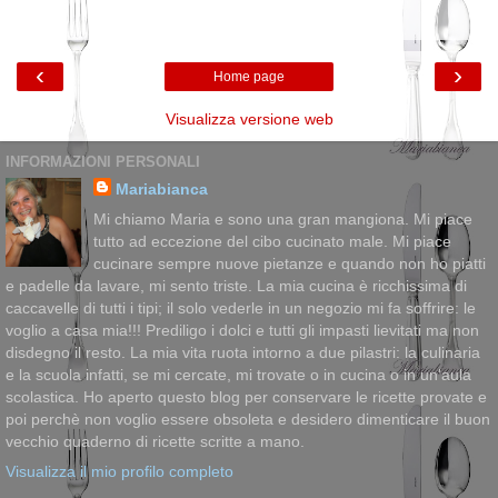
‹
›
Home page
Visualizza versione web
INFORMAZIONI PERSONALI
Mariabianca
Mi chiamo Maria e sono una gran mangiona. Mi piace
tutto ad eccezione del cibo cucinato male. Mi piace
cucinare sempre nuove pietanze e quando non ho piatti
e padelle da lavare, mi sento triste. La mia cucina è ricchissima di
caccavelle di tutti i tipi; il solo vederle in un negozio mi fa soffrire: le
voglio a casa mia!!! Prediligo i dolci e tutti gli impasti lievitati ma non
disdegno il resto. La mia vita ruota intorno a due pilastri: la culinaria
e la scuola infatti, se mi cercate, mi trovate o in cucina o in un'aula
scolastica. Ho aperto questo blog per conservare le ricette provate e
poi perchè non voglio essere obsoleta e desidero dimenticare il buon
vecchio quaderno di ricette scritte a mano.
Visualizza il mio profilo completo